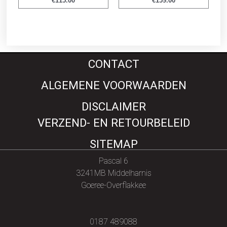
€
115.00
€
159.00
CONTACT
ALGEMENE VOORWAARDEN
DISCLAIMER
VERZEND- EN RETOURBELEID
SITEMAP
Pascal 6
3241MB Middelharnis
Goeree-Overflakkee
0187 489088