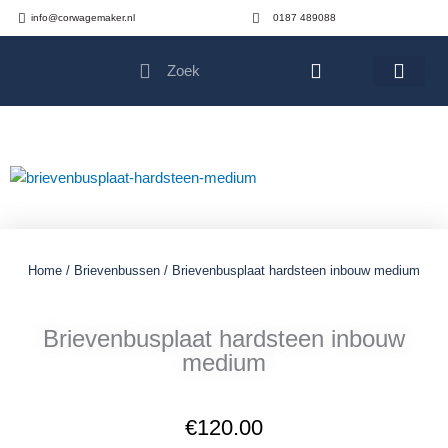
Ga
info@corwagemaker.nl
0187 489088
naar
Search
Search
de
Cart
inhoud
Home
/
Brievenbussen
/ Brievenbusplaat hardsteen inbouw medium
Brievenbusplaat hardsteen inbouw
medium
€
120.00