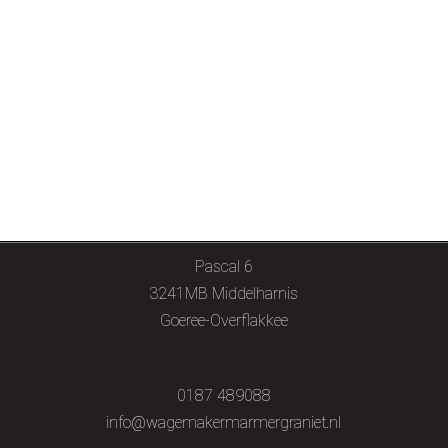
Pascal 6
3241MB Middelharnis
Goeree-Overflakkee
0187 489088
info@wagemakermarmergraniet.nl