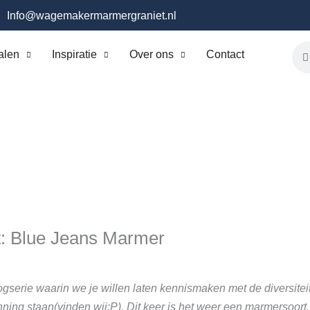
Info@wagemakermarmergraniet.nl
Sea
alen
Inspiratie
Over ons
Contact
ht: Blue Jeans Marmer
logserie waarin we je willen laten kennismaken met de diversitei
ing staan(vinden wij:P). Dit keer is het weer een marmersoort,