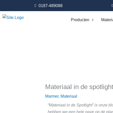
Ga
0187-489088
naar
de
Producten
Materi
inhoud
Materiaal in de spotlig
Marmer
,
Materiaal
“Materiaal in de Spotlight” is onze b
hebben we een hele gave op de plann