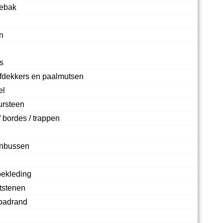
hebak
n
s
fdekkers en paalmutsen
el
ursteen
 bordes / trappen
enbussen
bekleding
etstenen
badrand