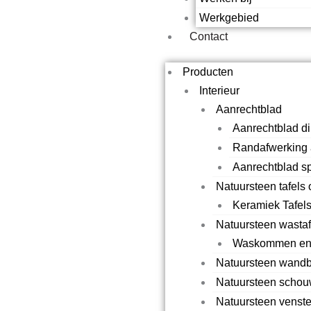
Werkgebied
Contact
Producten
Interieur
Aanrechtblad
Aanrechtblad di
Randafwerking 
Aanrechtblad s
Natuursteen tafels 
Keramiek Tafel
Natuursteen wastaf
Waskommen en
Natuursteen wandb
Natuursteen scho
Natuursteen venst