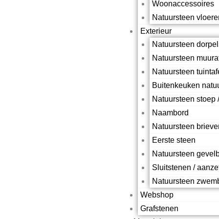
Woonaccessoires
Natuursteen vloere
Exterieur
Natuursteen dorpel
Natuursteen muura
Natuursteen tuintaf
Buitenkeuken natu
Natuursteen stoep /
Naambord
Natuursteen briev
Eerste steen
Natuursteen gevel
Sluitstenen / aanz
Natuursteen zwem
Webshop
Grafstenen