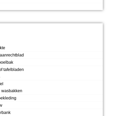
kte
aanrechtblad
poelbak
of tafelbladen
s
el
 wasbakken
ekleding
uw
erbank