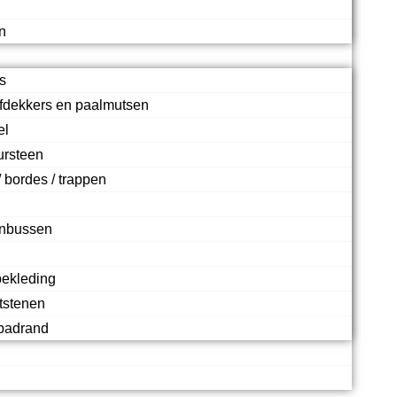
n
s
fdekkers en paalmutsen
el
ursteen
 bordes / trappen
enbussen
bekleding
etstenen
badrand