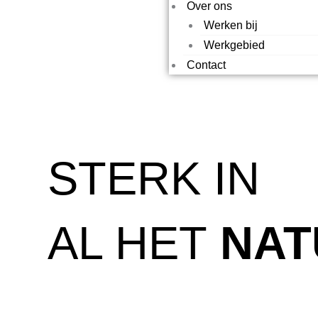
Over ons
Werken bij
Werkgebied
Contact
STERK IN
AL HET
NAT