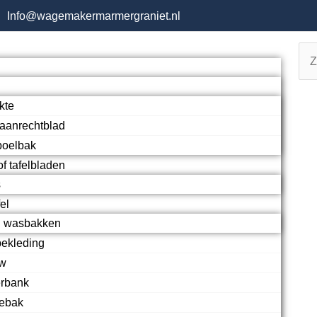
Info@wagemakermarmergraniet.nl
Sea
S
kte
aanrechtblad
poelbak
of tafelbladen
s
el
 wasbakken
ekleding
uw
erbank
hebak