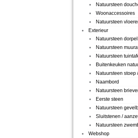
Natuursteen douc
Woonaccessoires
Natuursteen vloere
Exterieur
Natuursteen dorpel
Natuursteen muura
Natuursteen tuintaf
Buitenkeuken natu
Natuursteen stoep /
Naambord
Natuursteen briev
Eerste steen
Natuursteen gevel
Sluitstenen / aanz
Natuursteen zwem
Webshop