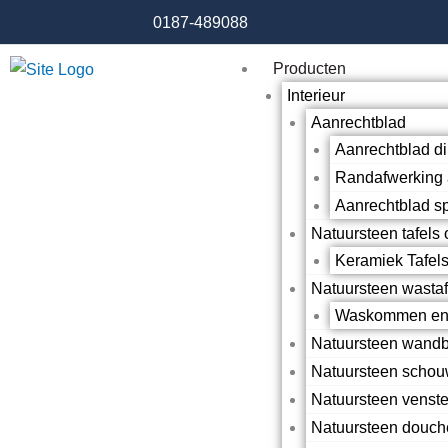
Ga
0187-489088
naar
de
Producten
inhoud
Interieur
Aanrechtblad
Aanrechtblad di
Randafwerking 
Aanrechtblad s
Natuursteen tafels 
Keramiek Tafel
Natuursteen wastaf
Waskommen en
Natuursteen wandb
Natuursteen scho
Natuursteen venst
Natuursteen douc