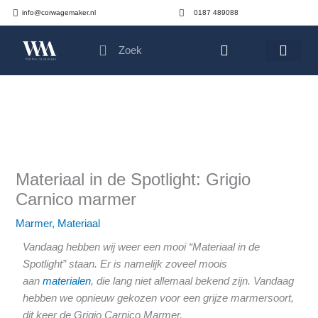
Ga
info@corwagemaker.nl
0187 489088
naar
Search
Search
de
Cart
inhoud
Materiaal in de Spotlight: Grigio
Carnico marmer
Marmer
,
Materiaal
Vandaag hebben wij weer een mooi
“Materiaal in de
Spotlight” staan. Er is namelijk zoveel moois
aan
materialen
, die lang niet allemaal bekend zijn. Vandaag
hebben we opnieuw gekozen voor een grijze marmersoort,
dit keer de Grigio Carnico Marmer.