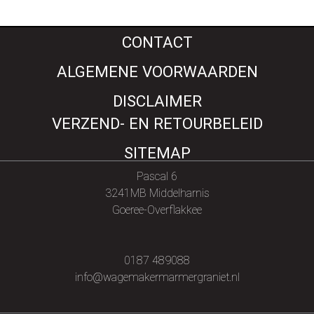
CONTACT
ALGEMENE VOORWAARDEN
DISCLAIMER
VERZEND- EN RETOURBELEID
SITEMAP
Pascal 6
3241MB Middelharnis
Goeree-Overflakkee
0187 489088
info@wagemakermarmergraniet.nl