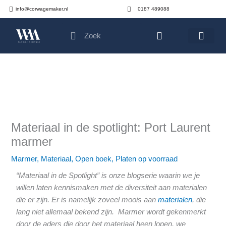
Ga
info@corwagemaker.nl
0187 489088
naar
Search
Search
de
Cart
inhoud
Materiaal in de spotlight: Port Laurent
marmer
Marmer
,
Materiaal
,
Open boek
,
Platen op voorraad
“Materiaal in de Spotlight” is onze blogserie waarin we je
willen laten kennismaken met de diversiteit aan materialen
die er zijn. Er is namelijk zoveel moois aan
materialen
, die
lang niet allemaal bekend zijn. Marmer wordt gekenmerkt
door de aders die door het materiaal heen lopen, we